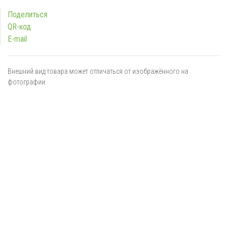
Поделиться
QR-код
E-mail
Внешний вид товара может отличаться от изображённого на
фотографии
Я даю
согласие
на обработку персональных данных в
соответствии с
политикой обработки персональных данных
ОТПРАВИТЬ