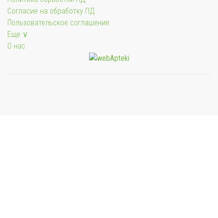
Согласие на обработку ПД
Пользовательское соглашение
Еще ∨
О нас
Мы будем показывать аптеки для вашего города
Выбор отделения для получения заказа
Аптека Фармация ул. Первомайская
пгт. Угольные Копи, ул. Первомайская д.7