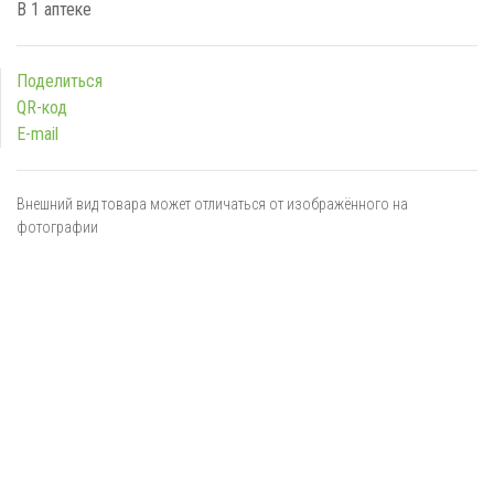
В 1 аптеке
Поделиться
QR-код
E-mail
Внешний вид товара может отличаться от изображённого на
фотографии
Я даю
согласие
на обработку персональных данных в
соответствии с
политикой обработки персональных данных