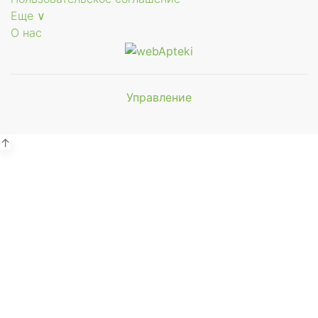
Еще ∨
О нас
Управление
Мы будем
показывать аптеки для вашего
города
↑
Выбор отделения для
получения заказа
Аптека Фармация ул. Первомайская