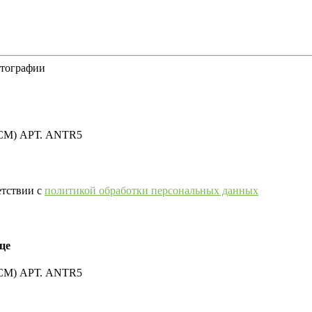
отографии
М) АРТ. ANTR5
етствии с
политикой обработки персональных данных
це
М) АРТ. ANTR5