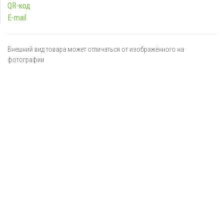
QR-код
E-mail
Внешний вид товара может отличаться от изображённого на
фотографии
Я даю
согласие
на обработку персональных данных в
соответствии с
политикой обработки персональных данных
ОТПРАВИТЬ