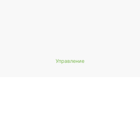
Управление
Мы будем показывать аптеки 
вашего города
Выбор отделения для получения за
птека Фармация ул. Первомайская