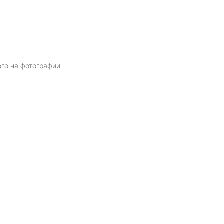
ого на фотографии
Я даю
согласие
на обработку персональных данных в соответств
политикой обработки персональных данных
ОТПРАВИТЬ