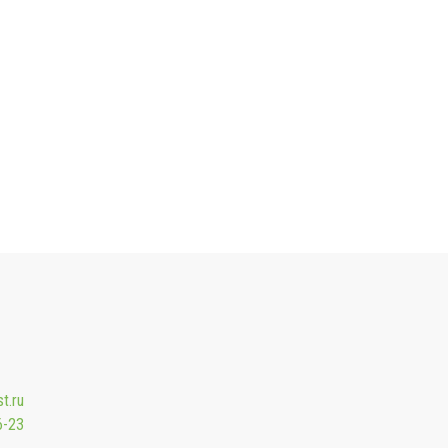
t.ru
6-23