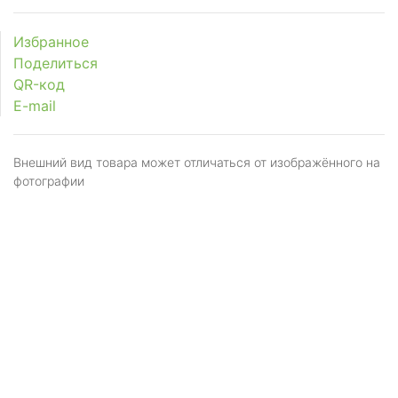
Избранное
Поделиться
QR-код
E-mail
Внешний вид товара может отличаться от изображённого на
фотографии
Я даю
согласие
на обработку персональных
данных в соответствии с
политикой обработки
персональных данных