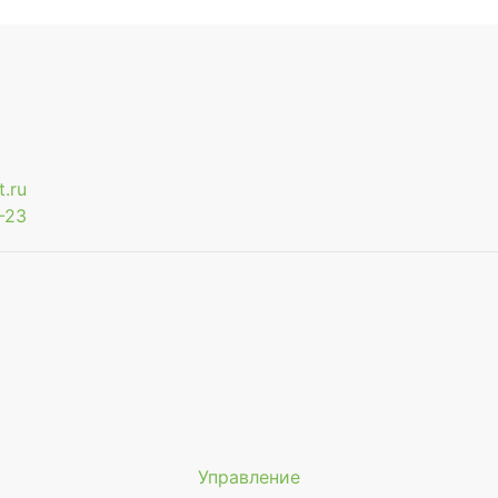
.ru
-23
Управление
Мы будем показывать аптеки 