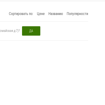
Сортировать по:
Цене
Названию
Популярности
омайская д.7)?
ДА