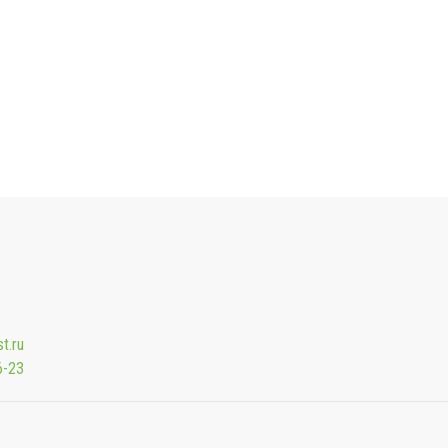
t.ru
6-23