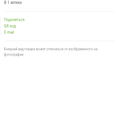
В 1 аптеке
Поделиться
QR-код
E-mail
Внешний вид товара может отличаться от изображённого на
фотографии
Я даю
согласие
на обработку персональных данных в
соответствии с
политикой обработки персональных данных