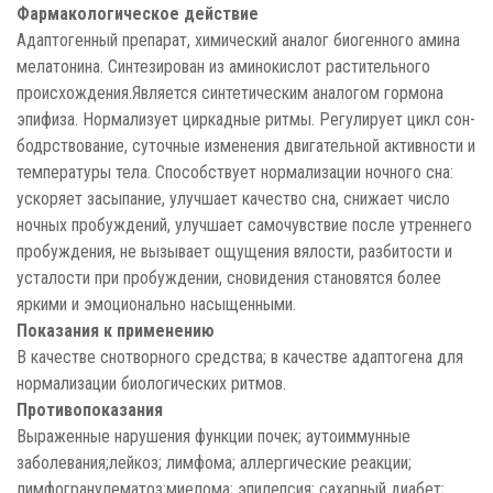
Фармакологическое действие
Адаптогенный препарат, химический аналог биогенного амина
мелатонина. Синтезирован из аминокислот растительного
происхождения.Является синтетическим аналогом гормона
эпифиза. Нормализует циркадные ритмы. Регулирует цикл сон-
бодрствование, суточные изменения двигательной активности и
температуры тела. Способствует нормализации ночного сна:
ускоряет засыпание, улучшает качество сна, снижает число
ночных пробуждений, улучшает самочувствие после утреннего
пробуждения, не вызывает ощущения вялости, разбитости и
усталости при пробуждении, сновидения становятся более
яркими и эмоционально насыщенными.
Показания к применению
В качестве снотворного средства; в качестве адаптогена для
нормализации биологических ритмов.
Противопоказания
Выраженные нарушения функции почек; аутоиммунные
заболевания;лейкоз; лимфома; аллергические реакции;
лимфогранулематоз;миелома; эпилепсия; сахарный диабет;