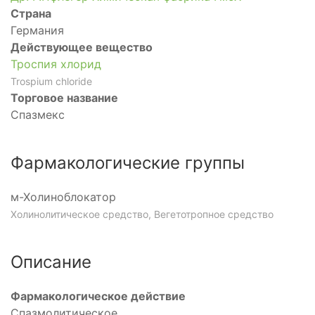
тивное
Страна
Германия
Действующее вещество
Троспия хлорид
Trospium chloride
Торговое название
Спазмекс
Фармакологические группы
м-Холиноблокатор
р
Холинолитическое средство, Вегетотропное средство
ый
Описание
Фармакологическое действие
Спазмолитическое.