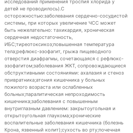
исследований применения троспия хлорида у
детей не проводилось).С
осторожностью:заболевания сердечно-сосудистой
системы, при которых увеличение ЧСС может
быть нежелательно: тахикардия, хроническая
сердечная недостаточность,
ИБС;тиреотоксикоз;повышенная температура
тела;рефлюкс-эзофагит, грыжа пищеводного
отверстия диафрагмы, сочетающаяся с рефлюкс-
эзофагитом;заболевания ЖКТ, сопровождающиеся
обструктивными состояниями: ахалазия и стеноз
привратника;атония кишечника у больных
пожилого возраста или ослабленных
больных;паралитическая непроходимость
кишечника;заболевания с повышенным
внутриглазным давлением: закрытоугольная и
открытоугольная глаукома;хронические
воспалительные заболевания кишечника (болезнь
Крона, язвенный колит);сухость во рту;почечная