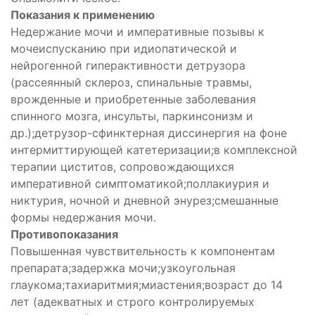
Показания к применению
Недержание мочи и императивные позывы к
мочеиспусканию при идиопатической и
нейрогенной гиперактивности детрузора
(рассеянный склероз, спинальные травмы,
врожденные и приобретенные заболевания
спинного мозга, инсульты, паркинсонизм и
др.);детрузор-сфинктерная диссинергия на фоне
интермиттирующей катетеризации;в комплексной
терапии циститов, сопровождающихся
императивной симптоматикой;поллакиурия и
никтурия, ночной и дневной энурез;смешанные
формы недержания мочи.
Противопоказания
Повышенная чувствительность к компонентам
препарата;задержка мочи;узкоугольная
глаукома;тахиаритмия;миастения;возраст до 14
лет (адекватных и строго контролируемых