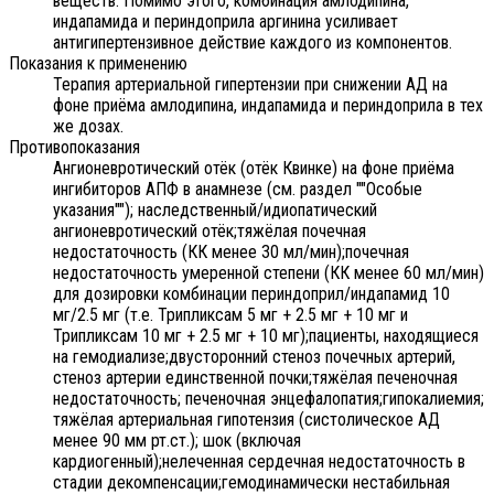
веществ. Помимо этого, комбинация амлодипина,
индапамида и периндоприла аргинина усиливает
антигипертензивное действие каждого из компонентов.
Показания к применению
Терапия артериальной гипертензии при снижении АД на
фоне приёма амлодипина, индапамида и периндоприла в тех
же дозах.
Противопоказания
Ангионевротический отёк (отёк Квинке) на фоне приёма
ингибиторов АПФ в анамнезе (см. раздел ""Особые
указания""); наследственный/идиопатический
ангионевротический отёк;тяжёлая почечная
недостаточность (КК менее 30 мл/мин);почечная
недостаточность умеренной степени (КК менее 60 мл/мин)
для дозировки комбинации периндоприл/индапамид 10
мг/2.5 мг (т.е. Трипликсам 5 мг + 2.5 мг + 10 мг и
Трипликсам 10 мг + 2.5 мг + 10 мг);пациенты, находящиеся
на гемодиализе;двусторонний стеноз почечных артерий,
стеноз артерии единственной почки;тяжёлая печеночная
недостаточность; печеночная энцефалопатия;гипокалиемия;
тяжёлая артериальная гипотензия (систолическое АД
менее 90 мм рт.ст.); шок (включая
кардиогенный);нелеченная сердечная недостаточность в
стадии декомпенсации;гемодинамически нестабильная