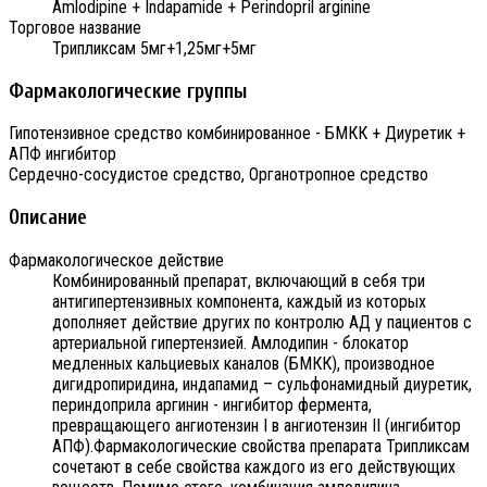
Amlodipine + Indapamide + Perindopril arginine
Торговое название
Трипликсам 5мг+1,25мг+5мг
Фармакологические группы
Гипотензивное средство комбинированное - БМКК + Диуретик +
АПФ ингибитор
Сердечно-сосудистое средство, Органотропное средство
Описание
Фармакологическое действие
Комбинированный препарат, включающий в себя три
антигипертензивных компонента, каждый из которых
дополняет действие других по контролю АД у пациентов с
артериальной гипертензией. Амлодипин - блокатор
медленных кальциевых каналов (БМКК), производное
дигидропиридина, индапамид – сульфонамидный диуретик,
периндоприла аргинин - ингибитор фермента,
превращающего ангиотензин I в ангиотензин II (ингибитор
АПФ).Фармакологические свойства препарата Трипликсам
сочетают в себе свойства каждого из его действующих