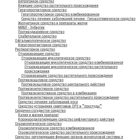
Ветрогонное средство
Вяжущее средство растительного происхождения
Гепатопротекторное средство
Гепатопротекторное средство комбинированное
Средство лечения заболеваний печени - Гипоазотемическое средство
Желчегонное средство и препараты желчи
МИБП - Эубиотик
Противодиарейное средство
Слабительное средство
Офтальмологическое средство
Кератопротекторное средство
Респираторное средство
Отхаркивающее средство
Отхаркивающее муколитическое средство
Отхаркивающее муколитическое средство комбинированное
Отхаркивающее муколитическое средство растительного
происхождения
Отхаркивающее средство растительного происхождения
Противокашлевое средство
Противокашлевое средство центрального действия
Противоконгестивное средство
Противоконгестивное средство в комбинациях
Противоконгестивное средство растительного происхождения
Средство лечения заболеваний носа
Средство устранения симптомов ОРЗ и ""простуды""
Сердечно-сосудистое средство
Калия и магния препарат
Коронародилатирующее средство рефлекторного действия
Спазмолитическое средство
Спазмолитическое средство комбинированное
Спазмолитическое средство растительного происхождения
Средство, регулирующее функцию органов мочеполовой системы и