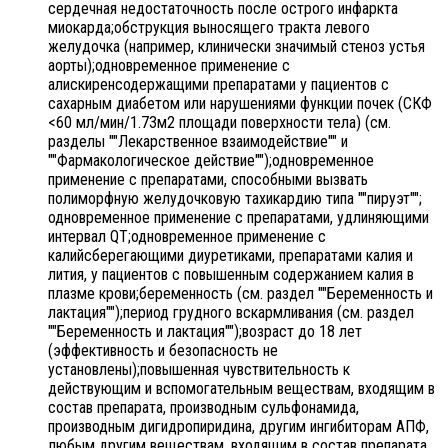
сердечная недостаточность после острого инфаркта
миокарда;обструкция выносящего тракта левого
желудочка (например, клинически значимый стеноз устья
аорты);одновременное применение с
алискиренсодержащими препаратами у пациентов с
сахарным диабетом или нарушениями функции почек (СКФ
<60 мл/мин/1.73м2 площади поверхности тела) (см.
разделы ""Лекарственное взаимодействие"" и
""Фармакологическое действие"");одновременное
применение с препаратами, способными вызвать
полиморфную желудочковую тахикардию типа ""пируэт"";
одновременное применение с препаратами, удлиняющими
интервал QT;одновременное применение с
калийсберегающими диуретиками, препаратами калия и
лития, у пациентов с повышенным содержанием калия в
плазме крови;беременность (см. раздел ""Беременность и
лактация"");период грудного вскармливания (см. раздел
""Беременность и лактация"");возраст до 18 лет
(эффективность и безопасность не
установлены);повышенная чувствительность к
действующим и вспомогательным веществам, входящим в
состав препарата, производным сульфонамида,
производным дигидропиридина, другим ингибиторам АПФ,
любым другим веществам, входящим в состав препарата.