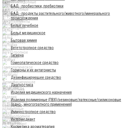
БАД - пробиотики, пребиотики
БАД - продукты растительного/животного/минерального
происхождения
Бельё лечебное
Бельё медицинское
Бытовая химия
Вегетотропное средство
Гигиена
Гомеопатическое средство
Гормоны и их антагонисты
Дезинфицирующее средство
Диагностика
Изделия медицинского назначения
Изделия полимерные (ПВХ)/резиновые/латексные/силиконовые
(одно-, многогратного применения)
Иммунотропное средство
Интермедиант
Косметика ароматерапия