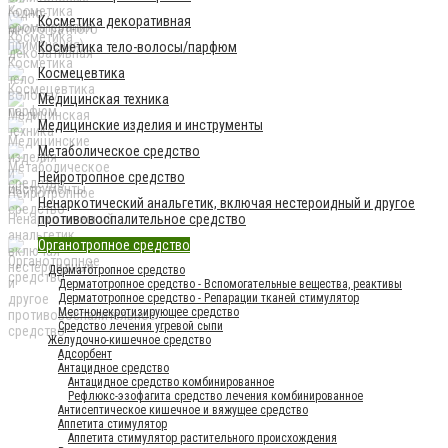
Косметика декоративная
Косметика тело-волосы/парфюм
Космецевтика
Медицинская техника
Медицинские изделия и инструменты
Метаболическое средство
Нейротропное средство
Ненаркотический анальгетик, включая нестероидный и другое
противовоспалительное средство
Органотропное средство
Дерматотропное средство
Дерматотропное средство - Вспомогательные вещества, реактивы
Дерматотропное средство - Репарации тканей стимулятор
Местнонекротизирующее средство
Средство лечения угревой сыпи
Желудочно-кишечное средство
Адсорбент
Антацидное средство
Антацидное средство комбинированное
Рефлюкс-эзофагита средство лечения комбинированное
Антисептическое кишечное и вяжущее средство
Аппетита стимулятор
Аппетита стимулятор растительного происхождения