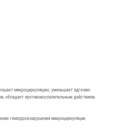
лучшает микроциркуляцию, уменьшает адгезию
ани, обладает противовоспалительным действием.
рение геморроя;нарушения микроциркуляции.