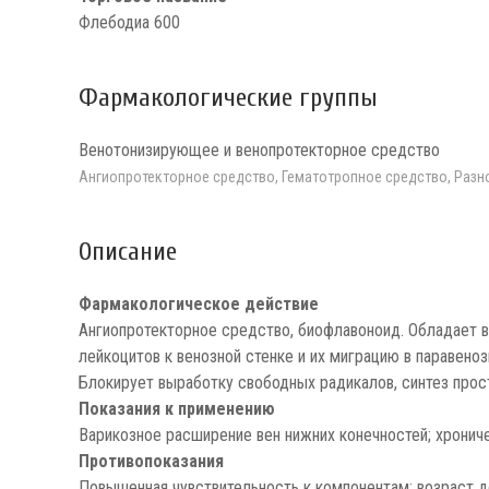
Флебодиа 600
Фармакологические группы
Венотонизирующее и венопротекторное средство
Ангиопротекторное средство, Гематотропное средство, Разн
Описание
Фармакологическое действие
Ангиопротекторное средство, биофлавоноид. Обладает 
лейкоцитов к венозной стенке и их миграцию в паравен
Блокирует выработку свободных радикалов, синтез прос
Показания к применению
Варикозное расширение вен нижних конечностей; хронич
Противопоказания
Повышенная чувствительность к компонентам; возраст д