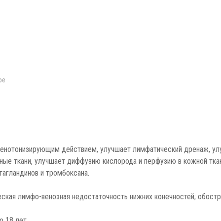
ое
венотонизирующим действием, улучшает лимфатический дренаж, у
озные ткани, улучшает диффузию кислорода и перфузию в кожной тк
тагландинов и тромбоксана.
еская лимфо-венозная недостаточность нижних конечностей; обост
о 18 лет.