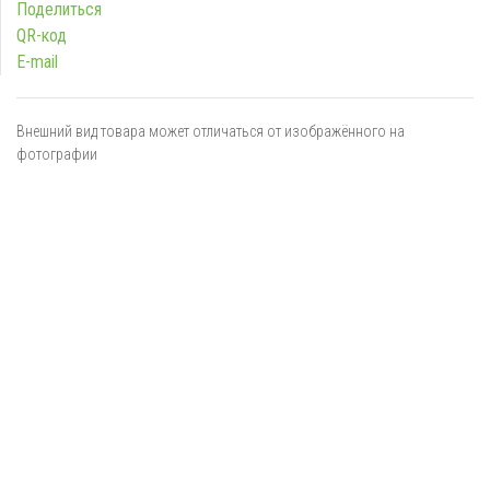
Поделиться
QR-код
E-mail
Внешний вид товара может отличаться от изображённого на
фотографии
Я даю
согласие
на обработку персональных данных в
соответствии с
политикой обработки персональных данных
ОТПРАВИТЬ