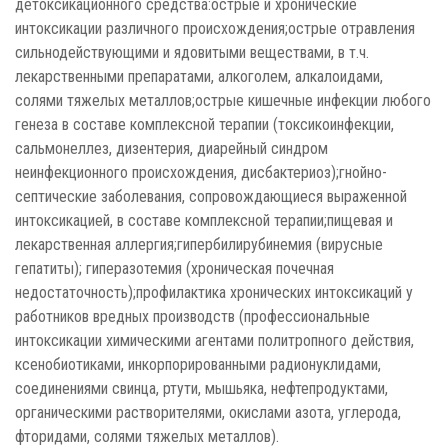
детоксикационного средства:острые и хронические
интоксикации различного происхождения;острые отравления
сильнодействующими и ядовитыми веществами, в т.ч.
лекарственными препаратами, алкоголем, алкалоидами,
солями тяжелых металлов;острые кишечные инфекции любого
генеза в составе комплексной терапии (токсикоинфекции,
сальмонеллез, дизентерия, диарейный синдром
неинфекционного происхождения, дисбактериоз);гнойно-
септические заболевания, сопровождающиеся выраженной
интоксикацией, в составе комплексной терапии;пищевая и
лекарственная аллергия;гипербилирубинемия (вирусные
гепатиты); гиперазотемия (хроническая почечная
недостаточность);профилактика хронических интоксикаций у
работников вредных производств (профессиональные
интоксикации химическими агентами политропного действия,
ксенобиотиками, инкорпорированными радионуклидами,
соединениями свинца, ртути, мышьяка, нефтепродуктами,
органическими растворителями, окислами азота, углерода,
фторидами, солями тяжелых металлов).