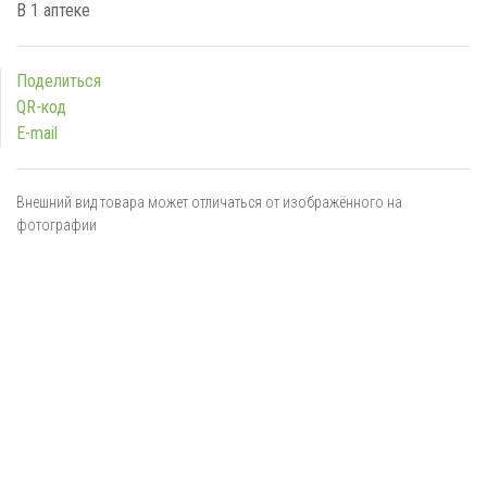
В 1 аптеке
Поделиться
QR-код
E-mail
Внешний вид товара может отличаться от изображённого на
фотографии
Я даю
согласие
на обработку персональных данных в