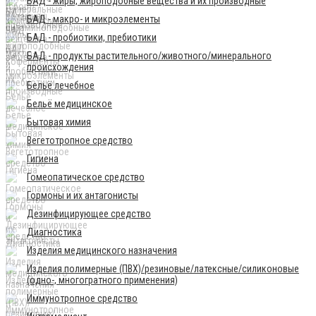
БАД - жиры, жироподобные вещества и их производные
БАД - макро- и микроэлементы
БАД - пробиотики, пребиотики
БАД - продукты растительного/животного/минерального
происхождения
Бельё лечебное
Бельё медицинское
Бытовая химия
Вегетотропное средство
Гигиена
Гомеопатическое средство
Гормоны и их антагонисты
Дезинфицирующее средство
Диагностика
Изделия медицинского назначения
Изделия полимерные (ПВХ)/резиновые/латексные/силиконовые
(одно-, многогратного применения)
Иммунотропное средство