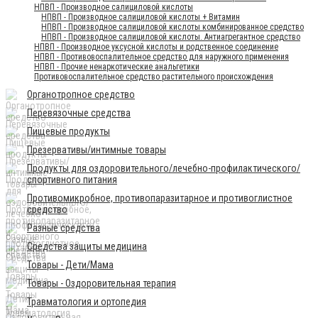
НПВП - Производное салициловой кислоты
НПВП - Производное салициловой кислоты + Витамин
НПВП - Производное салициловой кислоты комбинированное средство
НПВП - Производное салициловой кислоты. Антиагрегантное средство
НПВП - Производное уксусной кислоты и родственное соединение
НПВП - Противовоспалительное средство для наружного применения
НПВП - Прочие ненаркотические анальгетики
Противовоспалительное средство растительного происхождения
Органотропное средство
Перевязочные средства
Пищевые продукты
Презервативы/интимные товары
Продукты для оздоровительного/лечебно-профилактического/
спортивного питания
Противомикробное, противопаразитарное и противоглистное
средство
Разные средства
Средства защиты медицина
Товары - Дети/Мама
Товары - Оздоровительная терапия
Травматология и ортопедия