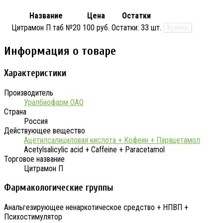
Название
Цена
Остатки
Цитрамон П таб №20
100 руб.
Остатки:
33 шт.
Купить
Информация о товаре
Характеристики
Производитель
Уралбиофарм ОАО
Страна
Россия
Действующее вещество
Ацетилсалициловая кислота + Кофеин + Парацетамол
Acetylsalicylic acid + Caffeine + Paracetamol
Торговое название
Цитрамон П
Фармакологические группы
Анальгезирующее ненаркотическое средство + НПВП +
Психостимулятор