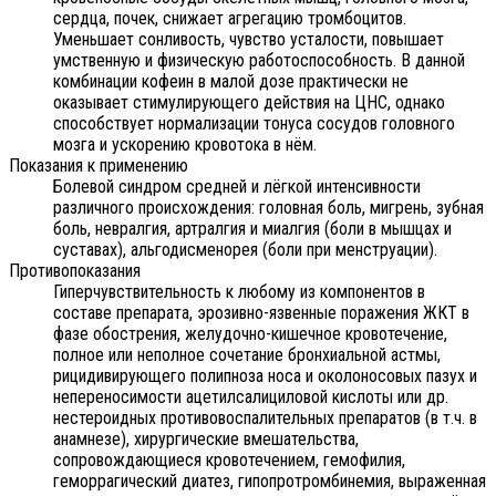
сердца, почек, снижает агрегацию тромбоцитов.
Уменьшает сонливость, чувство усталости, повышает
умственную и физическую работоспособность. В данной
комбинации кофеин в малой дозе практически не
оказывает стимулирующего действия на ЦНС, однако
способствует нормализации тонуса сосудов головного
мозга и ускорению кровотока в нём.
Показания к применению
Болевой синдром средней и лёгкой интенсивности
различного происхождения: головная боль, мигрень, зубная
боль, невралгия, артралгия и миалгия (боли в мышцах и
суставах), альгодисменорея (боли при менструации).
Противопоказания
Гиперчувствительность к любому из компонентов в
составе препарата, эрозивно-язвенные поражения ЖКТ в
фазе обострения, желудочно-кишечное кровотечение,
полное или неполное сочетание бронхиальной астмы,
рицидивирующего полипноза носа и околоносовых пазух и
непереносимости ацетилсалициловой кислоты или др.
нестероидных противовоспалительных препаратов (в т.ч. в
анамнезе), хирургические вмешательства,
сопровождающиеся кровотечением, гемофилия,
геморрагический диатез, гипопротромбинемия, выраженная