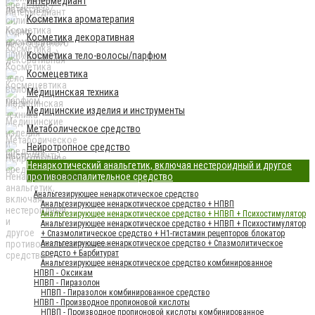
Интермедиант
Косметика ароматерапия
Косметика декоративная
Косметика тело-волосы/парфюм
Космецевтика
Медицинская техника
Медицинские изделия и инструменты
Метаболическое средство
Нейротропное средство
Ненаркотический анальгетик, включая нестероидный и другое
противовоспалительное средство
Анальгезирующее ненаркотическое средство
Анальгезирующее ненаркотическое средство + НПВП
Анальгезирующее ненаркотическое средство + НПВП + Психостимулятор
Анальгезирующее ненаркотическое средство + НПВП + Психостимулятор
+ Спазмолитическое средство + H1-гистамин рецепторов блокатор
Анальгезирующее ненаркотическое средство + Спазмолитическое
средсто + Барбитурат
Анальгезирующее ненаркотическое средство комбинированное
НПВП - Оксикам
НПВП - Пиразолон
НПВП - Пиразолон комбинированное средство
НПВП - Производное пропионовой кислоты
НПВП - Производное пропионовой кислоты комбинированное