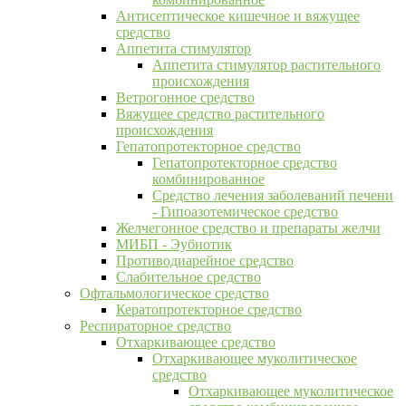
Антисептическое кишечное и вяжущее
средство
Аппетита стимулятор
Аппетита стимулятор растительного
происхождения
Ветрогонное средство
Вяжущее средство растительного
происхождения
Гепатопротекторное средство
Гепатопротекторное средство
комбинированное
Средство лечения заболеваний печени
- Гипоазотемическое средство
Желчегонное средство и препараты желчи
МИБП - Эубиотик
Противодиарейное средство
Слабительное средство
Офтальмологическое средство
Кератопротекторное средство
Респираторное средство
Отхаркивающее средство
Отхаркивающее муколитическое
средство
Отхаркивающее муколитическое