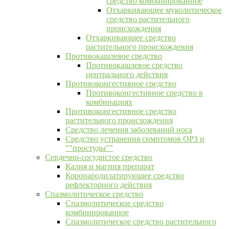
средство комбинированное
Отхаркивающее муколитическое
средство растительного
происхождения
Отхаркивающее средство
растительного происхождения
Противокашлевое средство
Противокашлевое средство
центрального действия
Противоконгестивное средство
Противоконгестивное средство в
комбинациях
Противоконгестивное средство
растительного происхождения
Средство лечения заболеваний носа
Средство устранения симптомов ОРЗ и
""простуды""
Сердечно-сосудистое средство
Калия и магния препарат
Коронародилатирующее средство
рефлекторного действия
Спазмолитическое средство
Спазмолитическое средство
комбинированное
Спазмолитическое средство растительного