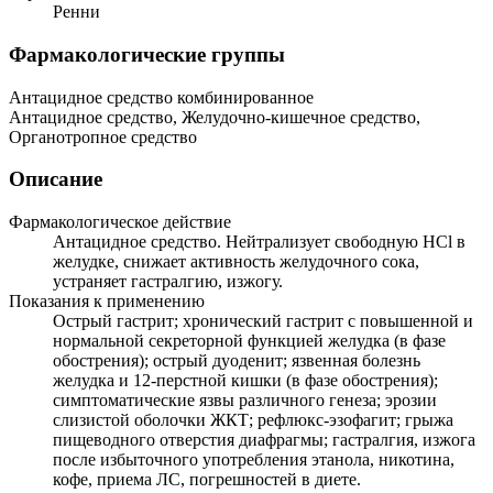
Ренни
Фармакологические группы
Антацидное средство комбинированное
Антацидное средство, Желудочно-кишечное средство,
Органотропное средство
Описание
Фармакологическое действие
Антацидное средство. Нейтрализует свободную HCl в
желудке, снижает активность желудочного сока,
устраняет гастралгию, изжогу.
Показания к применению
Острый гастрит; хронический гастрит с повышенной и
нормальной секреторной функцией желудка (в фазе
обострения); острый дуоденит; язвенная болезнь
желудка и 12-перстной кишки (в фазе обострения);
симптоматические язвы различного генеза; эрозии
слизистой оболочки ЖКТ; рефлюкс-эзофагит; грыжа
пищеводного отверстия диафрагмы; гастралгия, изжога
после избыточного употребления этанола, никотина,
кофе, приема ЛС, погрешностей в диете.