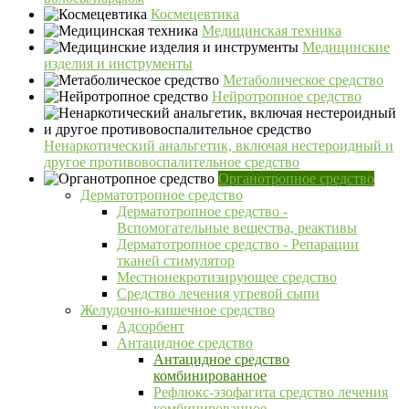
Космецевтика
Медицинская техника
Медицинские
изделия и инструменты
Метаболическое средство
Нейротропное средство
Ненаркотический анальгетик, включая нестероидный и
другое противовоспалительное средство
Органотропное средство
Дерматотропное средство
Дерматотропное средство -
Вспомогательные вещества, реактивы
Дерматотропное средство - Репарации
тканей стимулятор
Местнонекротизирующее средство
Средство лечения угревой сыпи
Желудочно-кишечное средство
Адсорбент
Антацидное средство
Антацидное средство
комбинированное
Рефлюкс-эзофагита средство лечения
комбинированное