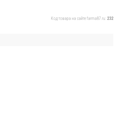
Код товара на сайте farma87.ru:
232