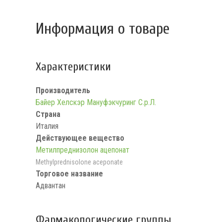
Информация о товаре
Характеристики
Производитель
Байер Хелскэр Мануфэкчуринг С.р.Л.
Страна
Италия
Действующее вещество
Метилпреднизолон ацепонат
Methylprednisolone aceponate
Торговое название
Адвантан
Фармакологические группы