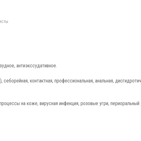
исты
зудное, антиэкссудативное.
, себорейная, контактная, профессиональная, анальная, дисгидроти
процессы на коже, вирусная инфекция, розовые угри, периоральный