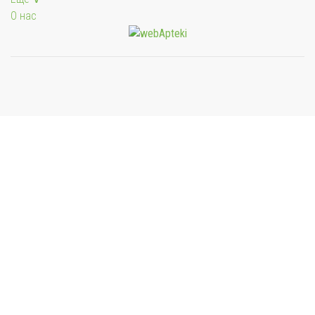
О нас
Мы будем показывать аптеки для вашего города
Выбор отделения для получения заказа
Аптека Фармация ул. Первомайская
пгт. Угольные Копи, ул. Первомайская д.7
Другое
Другое отделение
Выбрать