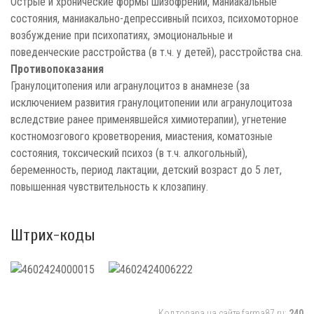
Острые и хронические формы шизофрении, маниакальные
состояния, маниакально-депрессивный психоз, психомоторное
возбуждение при психопатиях, эмоциональные и
поведенческие расстройства (в т.ч. у детей), расстройства сна.
Противопоказания
Гранулоцитопения или агранулоцитоз в анамнезе (за
исключением развития гранулоцитопении или агранулоцитоза
вследствие ранее применявшейся химиотерапии), угнетение
костномозгового кроветворения, миастения, коматозные
состояния, токсический психоз (в т.ч. алкогольный),
беременность, период лактации, детский возраст до 5 лет,
повышенная чувствительность к клозапину.
Штрих-коды
Код товара на сайте farma87.ru:
240