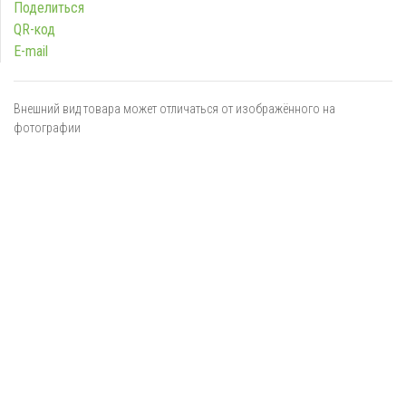
Поделиться
QR-код
E-mail
Внешний вид товара может отличаться от изображённого на
фотографии
Я даю
согласие
на обработку персональных данных в
соответствии с
политикой обработки персональных данных
ОТПРАВИТЬ