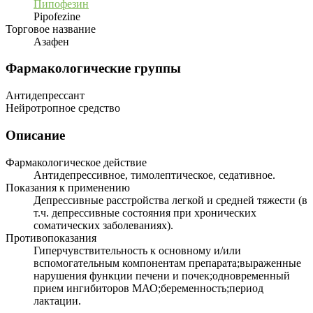
Пипофезин
Pipofezine
Торговое название
Азафен
Фармакологические группы
Антидепрессант
Нейротропное средство
Описание
Фармакологическое действие
Антидепрессивное, тимолептическое, седативное.
Показания к применению
Депрессивные расстройства легкой и средней тяжести (в
т.ч. депрессивные состояния при хронических
соматических заболеваниях).
Противопоказания
Гиперчувствительность к основному и/или
вспомогательным компонентам препарата;выраженные
нарушения функции печени и почек;одновременный
прием ингибиторов МАО;беременность;период
лактации.