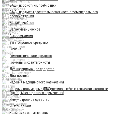
БАД - пробиотики, пребиотики
БАД - продукты растительного/животного/минерального
происхождения
Бельё лечебное
Бельё медицинское
Бытовая химия
Вегетотропное средство
Гигиена
Гомеопатическое средство
Гормоны и их антагонисты
Дезинфицирующее средство
Диагностика
Изделия медицинского назначения
Изделия полимерные (ПВХ)/резиновые/латексные/силиконовые
(одно-, многогратного применения)
Иммунотропное средство
Интермедиант
Косметика ароматерапия