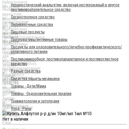
Ненаркотический анальгетик, включая нестероидный и другое
противовоспалительное средство
Органотропное средство
Перевязочные средства
Пищевые продукты
Презервативы/интимные товары
Продукты для оздоровительного/лечебно-профилактического/
спортивного питания
Противомикробное, противопаразитарное и противоглистное
средство
Разные средства
Средства защиты медицина
Товары - Дети/Мама
Товары - Оздоровительная терапия
Травматология и ортопедия
Уход - Раны
Нет в наличии