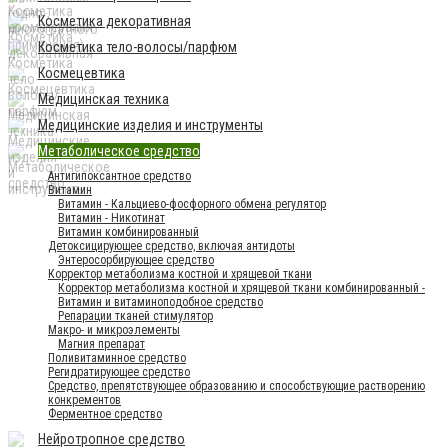
Косметика декоративная
Косметика тело-волосы/парфюм
Космецевтика
Медицинская техника
Медицинские изделия и инструменты
Метаболическое средство
Антигипоксантное средство
Витамин
Витамин - Кальциево-фосфорного обмена регулятор
Витамин - Никотинат
Витамин комбинированный
Детоксицирующее средство, включая антидоты
Энтеросорбирующее средство
Корректор метаболизма костной и хрящевой ткани
Корректор метаболизма костной и хрящевой ткани комбинированный -
Витамин и витаминоподобное средство
Репарации тканей стимулятор
Макро- и микроэлементы
Магния препарат
Поливитаминное средство
Регидратирующее средство
Средство, препятствующее образованию и способствующие растворению
конкрементов
Ферментное средство
Нейротропное средство