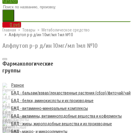
Каталог
0 руб.
Главная
Товары
Метаболическое средство
Алфлутоп р-р д/ин 10мг/мл 1мл №10
Алфлутоп р-р д/ин 10мг/мл 1мл №10
Фармакологические
группы
Разное
БАД - бальзам/взвар/лекарственные растения (сбор)/фиточай/чай
БАД - белки, аминокислоты и их производные
БАД - витаминно-минеральные комплексы
БАД - витамины, витаминоподобные вещества и коферменты
БАД - жиры, жироподобные вещества и их производные
БАД - макро- и микроэлементы