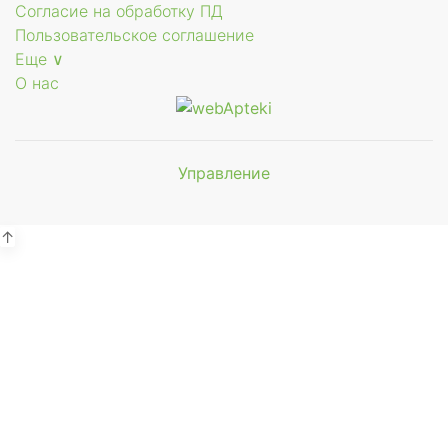
Согласие на обработку ПД
Пользовательское соглашение
Еще ∨
О нас
е
Управление
Мы будем
показывать аптеки для вашего
города
↑
е
е
ющее
ское
Выбор отделения для
получения заказа
анное
ющее