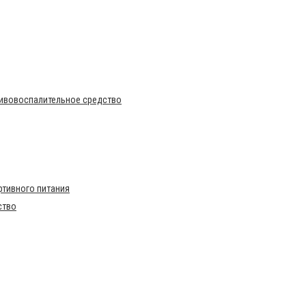
тивовоспалительное средство
тивного питания
ство