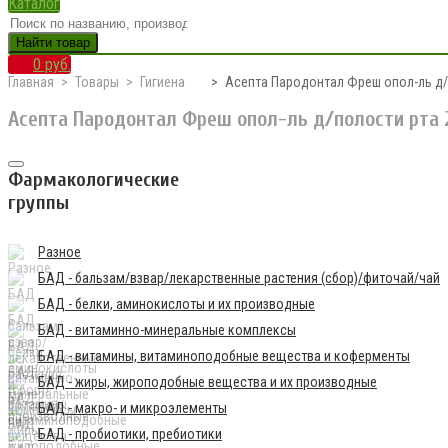
Каталог
Найти товар
0 руб.
Главная
Товары
Гигиена
Асепта Пародонтал Фреш опол-ль д/
Асепта Пародонтал Фреш опол-ль д/полости рта
Фармакологические
группы
Разное
БАД - бальзам/взвар/лекарственные растения (сбор)/фиточай/чай
БАД - белки, аминокислоты и их производные
БАД - витаминно-минеральные комплексы
БАД - витамины, витаминоподобные вещества и коферменты
БАД - жиры, жироподобные вещества и их производные
БАД - макро- и микроэлементы
БАД - пробиотики, пребиотики