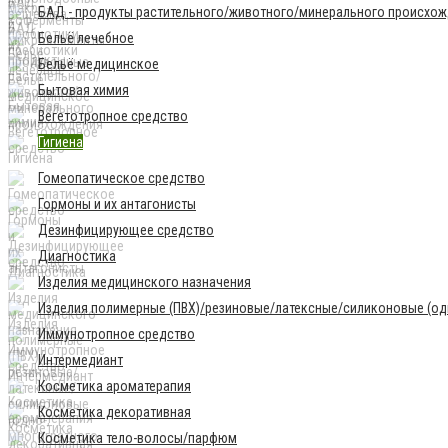
БАД - продукты растительного/животного/минерального происхо
Бельё лечебное
Бельё медицинское
Бытовая химия
Вегетотропное средство
Гигиена
Гомеопатическое средство
Гормоны и их антагонисты
Дезинфицирующее средство
Диагностика
Изделия медицинского назначения
Изделия полимерные (ПВХ)/резиновые/латексные/силиконовые (одн
Иммунотропное средство
Интермедиант
Косметика ароматерапия
Косметика декоративная
Косметика тело-волосы/парфюм