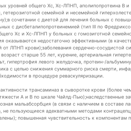
ных уровней общего Хс, Хс-ЛПНП, аполипопротеина В 
й, гетерозиготной семейной и несемейной гиперхолес
сону);в сочетании с диетой для лечения больных с по
ьных с дисбеталипопротеинемией (тип III по Фредриксо
бщего Хс и Хс-ЛПНП у больных с гомозиготной семейн
ия оказываются недостаточно эффективными (в качест
ой от ЛПНП крови);заболевания сердечно-сосудистой 
озраст старше 55 лет, курение, артериальная гиперте
т, гипертрофия левого желудочка, протеин-/альбумину
ика с целью снижения суммарного риска смерти, инфа
бходимости в процедуре реваскуляризации.
активности трансаминаз в сыворотке крови (более чем 
 тяжести А и В по шкале Чайлд-Пью);наследственные з
озная мальабсорбция (в связи с наличием в составе ла
, не пользующиеся адекватными методами контрацепци
овлены); повышенная чувствительность к компонентам п