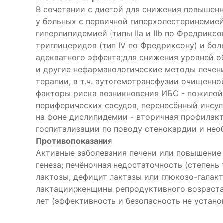
В сочетании с диетой для снижения повышен
у больных с первичной гиперхолестеринемие
гиперлипидемией (типы IIa и IIb по Фредрик
триглицеридов (тип IV по Фредриксону) и бол
адекватного эффекта;для снижения уровней о
и другие нефармакологические методы лечен
терапии, в т.ч. аутогемотрансфузии очищенн
факторы риска возникновения ИБС - пожилой в
периферических сосудов, перенесённый инсуль
на фоне дислипидемии - вторичная профилакт
госпитализации по поводу стенокардии и нео
Противопоказания
Активные заболевания печени или повышение 
генеза; печёночная недостаточность (степень
лактозы, дефицит лактазы или глюкозо-галакт
лактации;женщины репродуктивного возраста
лет (эффективность и безопасность не устан