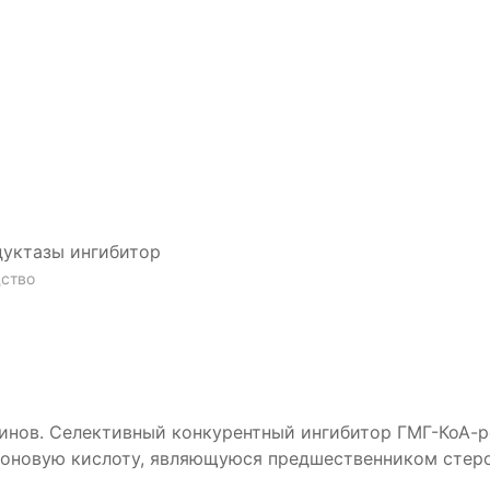
дуктазы ингибитор
дство
тинов. Селективный конкурентный ингибитор ГМГ-КоА-р
лоновую кислоту, являющуюся предшественником стеро