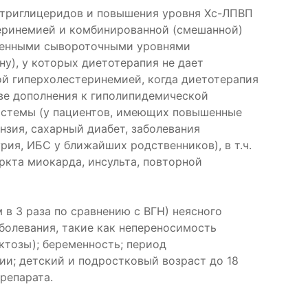
и триглицеридов и повышения уровня Хс-ЛПВП
теринемией и комбинированной (смешанной)
вышенными сывороточными уровнями
ну), у которых диетотерапия не дает
ой гиперхолестеринемией, когда диетотерапия
ве дополнения к гиполипидемической
системы (у пациентов, имеющих повышенные
нзия, сахарный диабет, заболевания
рия, ИБС у ближайших родственников), в т.ч.
ркта миокарда, инсульта, повторной
в 3 раза по сравнению с ВГН) неясного
аболевания, такие как непереносимость
ктозы); беременность; период
и; детский и подростковый возраст до 18
репарата.