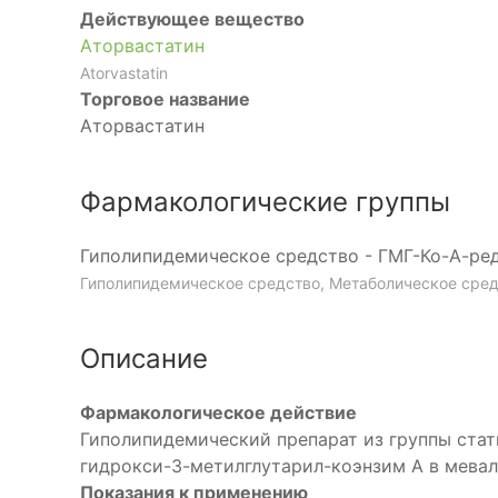
Действующее вещество
Аторвастатин
Atorvastatin
Торговое название
Аторвастатин
Фармакологические группы
Гиполипидемическое средство - ГМГ-Ко-А-ре
Гиполипидемическое средство, Метаболическое сре
Описание
Фармакологическое действие
Гиполипидемический препарат из группы ста
гидрокси-3-метилглутарил-коэнзим А в мева
Показания к применению