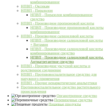
комбинированное
НПВП - Оксикам
НПВП - Пиразолон
НПВП - Пиразолон комбинированное
средство
НПВП - Производное пропионовой кислоты
НПВП - Производное пропионовой кислоты
комбинированное
НПВП - Производное салициловой кислоты
НПВП - Производное салициловой кислоты
+ Витамин
НПВП - Производное салициловой кислоты
комбинированное средство
НПВП - Производное салициловой кислоты.
Антиагрегантное средство
НПВП - Производное уксусной кислоты и
родственное соединение
НПВП - Противовоспалительное средство для
наружного применения
НПВП - Прочие ненаркотические анальгетики
Противовоспалительное средство растительного
происхождения
Органотропное средство
Перевязочные средства
Пищевые продукты