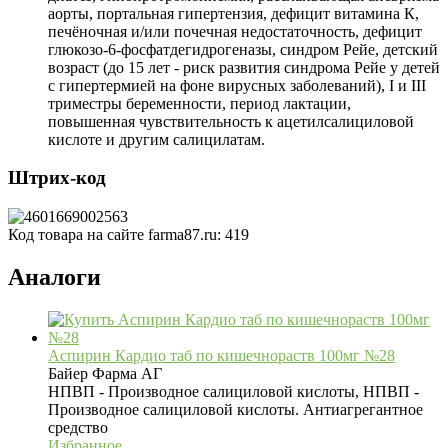
аорты, портальная гипертензия, дефицит витамина К,
печёночная и/или почечная недостаточность, дефицит
глюкозо-6-фосфатдегидрогеназы, синдром Рейе, детский
возраст (до 15 лет - риск развития синдрома Рейе у детей
с гипертермией на фоне вирусных заболеваний), I и III
триместры беременности, период лактации,
повышенная чувствительность к ацетилсалициловой
кислоте и другим салицилатам.
Штрих-код
Код товара на сайте farma87.ru:
419
Аналоги
Аспирин Кардио таб по кишечнораств 100мг №28
Байер Фарма АГ
НПВП - Производное салициловой кислоты, НПВП -
Производное салициловой кислоты. Антиагрегантное
средство
Избранное