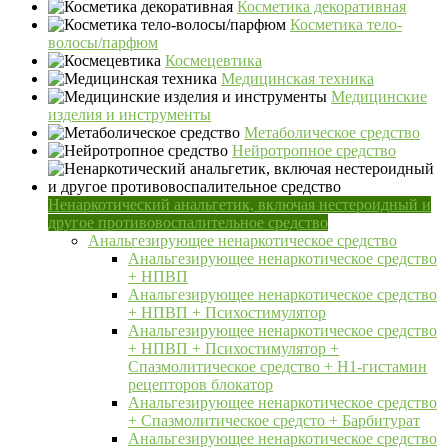
Косметика декоративная
Косметика тело-
волосы/парфюм
Космецевтика
Медицинская техника
Медицинские
изделия и инструменты
Метаболическое средство
Нейротропное средство
Ненаркотический анальгетик, включая нестероидный и
другое противовоспалительное средство
Анальгезирующее ненаркотическое средство
Анальгезирующее ненаркотическое средство
+ НПВП
Анальгезирующее ненаркотическое средство
+ НПВП + Психостимулятор
Анальгезирующее ненаркотическое средство
+ НПВП + Психостимулятор +
Спазмолитическое средство + H1-гистамин
рецепторов блокатор
Анальгезирующее ненаркотическое средство
+ Спазмолитическое средсто + Барбитурат
Анальгезирующее ненаркотическое средство