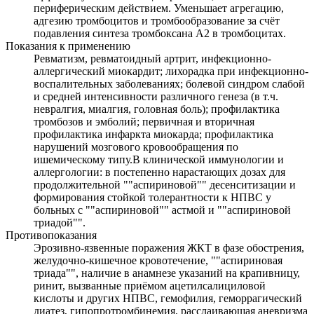
периферическим действием. Уменьшает агрегацию,
адгезию тромбоцитов и тромбообразование за счёт
подавления синтеза тромбоксана А2 в тромбоцитах.
Показания к применению
Ревматизм, ревматоидный артрит, инфекционно-
аллергический миокардит; лихорадка при инфекционно-
воспалительных заболеваниях; болевой синдром слабой
и средней интенсивности различного генеза (в т.ч.
невралгия, миалгия, головная боль); профилактика
тромбозов и эмболий; первичная и вторичная
профилактика инфаркта миокарда; профилактика
нарушений мозгового кровообращения по
ишемическому типу.В клинической иммунологии и
аллергологии: в постепенно нарастающих дозах для
продолжительной ""аспириновой"" десенситизации и
формирования стойкой толерантности к НПВС у
больных с ""аспириновой"" астмой и ""аспириновой
триадой"".
Противопоказания
Эрозивно-язвенные поражения ЖКТ в фазе обострения,
желудочно-кишечное кровотечение, ""аспириновая
триада"", наличие в анамнезе указаний на крапивницу,
ринит, вызванные приёмом ацетилсалициловой
кислоты и других НПВС, гемофилия, геморрагический
диатез, гипопротромбинемия, расслаивающая аневризма