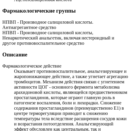
Фармакологические группы
НПВП - Производное салициловой кислоты.
Антиагрегантное средство
НПВП - Производное салициловой кислоты,
Ненаркотический анальгетик, включая нестероидный и
другое противовоспалительное средство
Описание
Фармакологическое действие
Оказывает противовоспалительное, анальгезирующее и
жаропонижающее действие, а также угнетает агрегацию
тромбоцитов. Механизм действия связан с угнетением
активности ЦОГ - основного фермента метаболизма
арахидоновой кислоты, являющейся предшественником
простагландинов, которые играют главную роль в
патогенезе воспаления, боли и лихорадки. Снижение
содержания простагландинов (преимущественно Е1) в
центре терморегуляции приводит к снижению
температуры тела вследствие расширения сосудов кожи
и возрастания потоотделения. Анальгезирующий
эффект обусловлен как центральным, так и