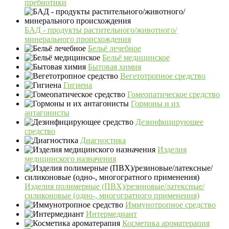
пребиотики
БАД - продукты растительного/животного/
минерального происхождения
Бельё лечебное
Бельё медицинское
Бытовая химия
Вегетотропное средство
Гигиена
Гомеопатическое средство
Гормоны и их
антагонисты
Дезинфицирующее
средство
Диагностика
Изделия
медицинского назначения
Изделия полимерные (ПВХ)/резиновые/латексные/
силиконовые (одно-, многогратного применения)
Иммунотропное средство
Интермедиант
Косметика ароматерапия