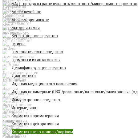
БАД - продукты растительного/животного/минерального происхо
Бельё лечебное
Бельё медицинское
Бытовая химия
Вегетотропное средство
Гигиена
Гомеопатическое средство
Гормоны и их антагонисты
Дезинфицирующее средство
Диагностика
Изделия медицинского назначения
Изделия полимерные (ПВХ)/резиновые/латексные/силиконовые (одн
Иммунотропное средство
Интермедиант
Косметика ароматерапия
Косметика декоративная
Косметика тело-волосы/парфюм