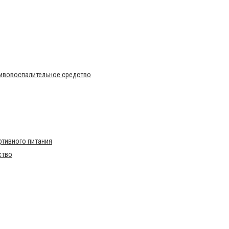
тивовоспалительное средство
тивного питания
ство