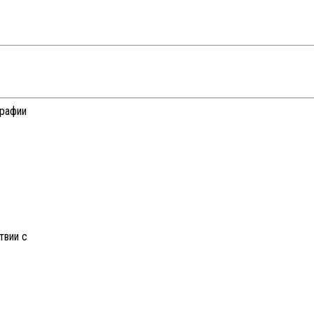
графии
твии с