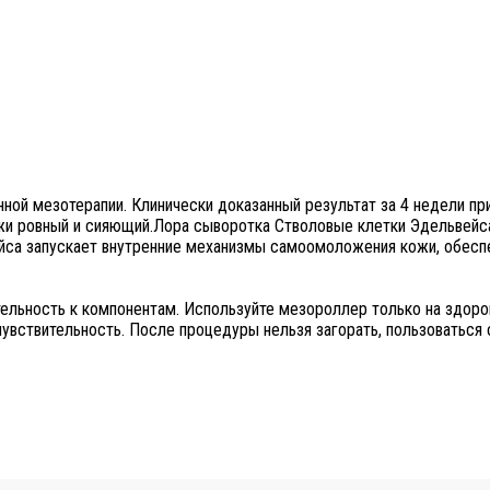
ной мезотерапии. Клинически доказанный результат за 4 недели п
кожи ровный и сияющий.Лора сыворотка Стволовые клетки Эдельвейс
са запускает внутренние механизмы самоомоложения кожи, обеспеч
вительность к компонентам. Используйте мезороллер только на здор
вствительность. После процедуры нельзя загорать, пользоваться 