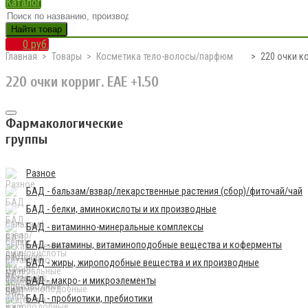
Каталог
Найти товар
0 руб.
Главная
Товары
Косметика тело-волосы/парфюм
220 очки ко
220 очки корриг. EAE +1.50
Фармакологические
группы
Разное
БАД - бальзам/взвар/лекарственные растения (сбор)/фиточай/чай
БАД - белки, аминокислоты и их производные
БАД - витаминно-минеральные комплексы
БАД - витамины, витаминоподобные вещества и коферменты
БАД - жиры, жироподобные вещества и их производные
БАД - макро- и микроэлементы
БАД - пробиотики, пребиотики