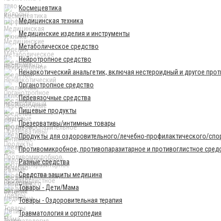
Космецевтика
Медицинская техника
Медицинские изделия и инструменты
Метаболическое средство
Нейротропное средство
Ненаркотический анальгетик, включая нестероидный и другое про
Органотропное средство
Перевязочные средства
Пищевые продукты
Презервативы/интимные товары
Продукты для оздоровительного/лечебно-профилактического/спор
Противомикробное, противопаразитарное и противоглистное сред
Разные средства
Средства защиты медицина
Товары - Дети/Мама
Товары - Оздоровительная терапия
Травматология и ортопедия