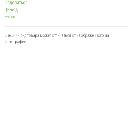
Поделиться
QR-код
E-mail
Внешний вид товара может отличаться от изображённого на
фотографии
Я даю
согласие
на обработку персональных данных в
соответствии с
политикой обработки персональных данных
ОТПРАВИТЬ