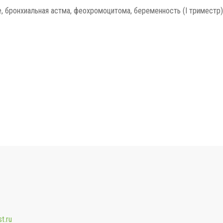
е, бронхиальная астма, феохромоцитома, беременность (I триместр)
t.ru