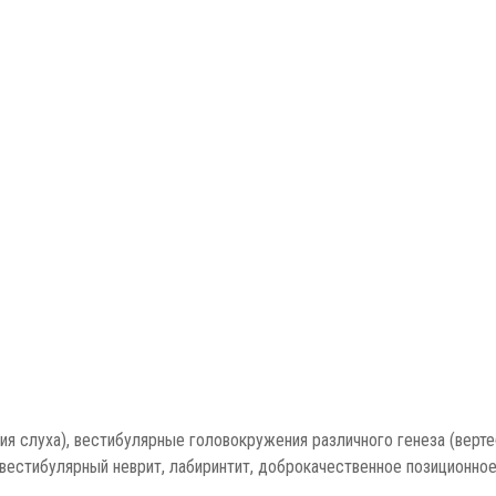
ния слуха), вестибулярные головокружения различного генеза (вер
 вестибулярный неврит, лабиринтит, доброкачественное позиционно