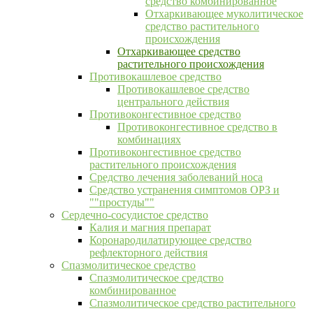
средство комбинированное
Отхаркивающее муколитическое
средство растительного
происхождения
Отхаркивающее средство
растительного происхождения
Противокашлевое средство
Противокашлевое средство
центрального действия
Противоконгестивное средство
Противоконгестивное средство в
комбинациях
Противоконгестивное средство
растительного происхождения
Средство лечения заболеваний носа
Средство устранения симптомов ОРЗ и
""простуды""
Сердечно-сосудистое средство
Калия и магния препарат
Коронародилатирующее средство
рефлекторного действия
Спазмолитическое средство
Спазмолитическое средство
комбинированное
Спазмолитическое средство растительного