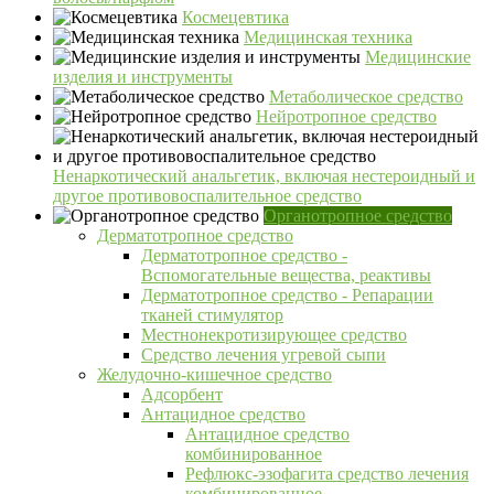
Космецевтика
Медицинская техника
Медицинские
изделия и инструменты
Метаболическое средство
Нейротропное средство
Ненаркотический анальгетик, включая нестероидный и
другое противовоспалительное средство
Органотропное средство
Дерматотропное средство
Дерматотропное средство -
Вспомогательные вещества, реактивы
Дерматотропное средство - Репарации
тканей стимулятор
Местнонекротизирующее средство
Средство лечения угревой сыпи
Желудочно-кишечное средство
Адсорбент
Антацидное средство
Антацидное средство
комбинированное
Рефлюкс-эзофагита средство лечения
комбинированное