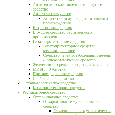
Антисептическое кишечное и вяжущее
средство
Аппетита стимулятор
Аппетита стимулятор растительного
происхождения
Ветрогонное средство
Вяжущее средство растительного
происхождения
Гепатопротекторное средство
Гепатопротекторное средство
комбинированное
Средство лечения заболеваний печени
- Гипоазотемическое средство
Желчегонное средство и препараты желчи
МИБП - Эубиотик
Противодиарейное средство
Слабительное средство
Офтальмологическое средство
Кератопротекторное средство
Респираторное средство
Отхаркивающее средство
Отхаркивающее муколитическое
средство
Отхаркивающее муколитическое