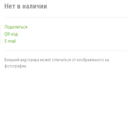
Нет в наличии
Поделиться
QR-код
E-mail
Внешний вид товара может отличаться от изображённого на
фотографии
Я даю
согласие
на обработку персональных данных в