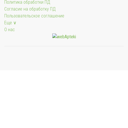
Политика обработки ПД
Согласие на обработку ПД
Пользовательское соглашение
Еще ∨
О нас
Мы будем показывать аптеки для вашего города
Выбор отделения для получения заказа
Аптека Фармация ул. Первомайская