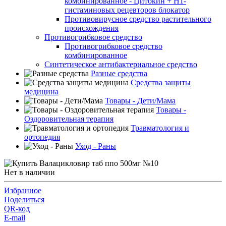
комбинированное - Цитокин + Н1-
гистаминовых рецевторов блокатор
Противовирусное средство растительного
происхождения
Противогрибковое средство
Противогрибковое средство
комбинированное
Синтетическое антибактериальное средство
Разные средства
Средства защиты
медицина
Товары - Дети/Мама
Товары -
Оздоровительная терапия
Травматология и
ортопедия
Уход - Раны
Нет в наличии
Избранное
Поделиться
QR-код
E-mail