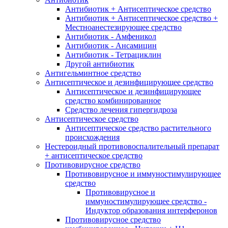
Антибиотик + Антисептическое средство
Антибиотик + Антисептическое средство +
Местноанестезирующее средство
Антибиотик - Амфеникол
Антибиотик - Ансамицин
Антибиотик - Тетрациклин
Другой антибиотик
Антигельминтное средство
Антисептическое и дезинфицирующее средство
Антисептическое и дезинфицирующее
средство комбинированное
Средство лечения гипергидроза
Антисептическое средство
Антисептическое средство растительного
происхождения
Нестероидный противовоспалительный препарат
+ антисептическое средство
Противовирусное средство
Противовирусное и иммуностимулирующее
средство
Противовирусное и
иммуностимулирующее средство -
Индуктор образования интерферонов
Противовирусное средство