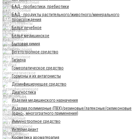
БАД - пробиотики, пребиотики
БАД - продукты растительного/животного/минерального
происхождения
Бельё лечебное
Бельё медицинское
Бытовая химия
Вегетотропное средство
Гигиена
Гомеопатическое средство
Гормоны и их антагонисты
Дезинфицирующее средство
Диагностика
Изделия медицинского назначения
Изделия полимерные (ПВХ)/резиновые/латексные/силиконовые
(одно-, многогратного применения)
Иммунотропное средство
Интермедиант
Косметика ароматерапия