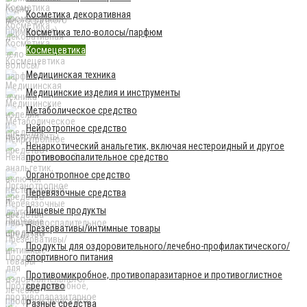
Косметика декоративная
Косметика тело-волосы/парфюм
Космецевтика
Медицинская техника
Медицинские изделия и инструменты
Метаболическое средство
Нейротропное средство
Ненаркотический анальгетик, включая нестероидный и другое
противовоспалительное средство
Органотропное средство
Перевязочные средства
Пищевые продукты
Презервативы/интимные товары
Продукты для оздоровительного/лечебно-профилактического/
спортивного питания
Противомикробное, противопаразитарное и противоглистное
средство
Разные средства