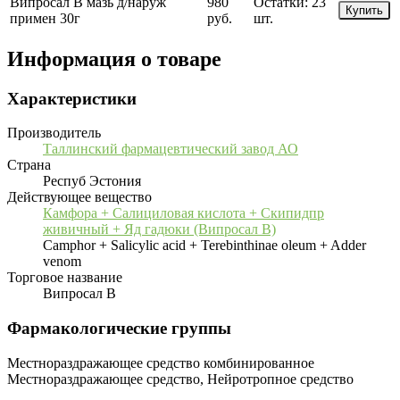
Випросал В мазь д/наруж
980
Остатки:
23
Купить
примен 30г
руб.
шт.
Информация о товаре
Характеристики
Производитель
Таллинский фармацевтический завод АО
Страна
Респуб Эстония
Действующее вещество
Камфора + Салициловая кислота + Скипидпр
живичный + Яд гадюки (Випросал В)
Camphor + Salicylic acid + Terebinthinae oleum + Adder
venom
Торговое название
Випросал В
Фармакологические группы
Местнораздражающее средство комбинированное
Местнораздражающее средство, Нейротропное средство