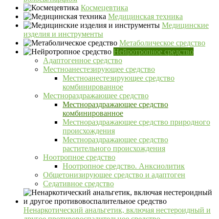
Космецевтика
Медицинская техника
Медицинские
изделия и инструменты
Метаболическое средство
Нейротропное средство
Адаптогенное средство
Местноанестезирующее средство
Местноанестезирующее средство
комбинированное
Местнораздражающее средство
Местнораздражающее средство
комбинированное
Местнораздражающее средство природного
происхождения
Местнораздражающее средство
растительного происхождения
Ноотропное средство
Ноотропное средство. Анксиолитик
Общетонизирующее средство и адаптоген
Седативное средство
Ненаркотический анальгетик, включая нестероидный и
другое противовоспалительное средство