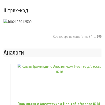
Штрих-код
Код товара на сайте farma87.ru:
690
Аналоги
Граммидин с Анестетиком Нео таб д/рассас №18