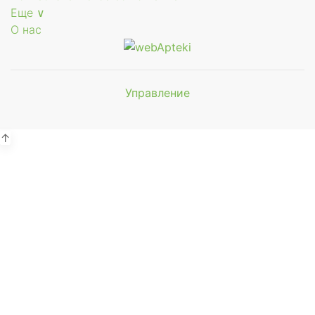
Еще ∨
О нас
Управление
Мы будем
показывать аптеки для вашего
города
↑
Выбор отделения для
получения заказа
Аптека Фармация ул. Первомайская