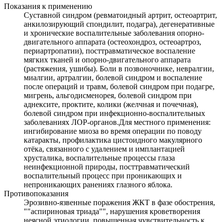
Показания к применению
Суставной синдром (ревматоидный артрит, остеоартрит,
анкилозирующий спондилит, подагра), дегенеративные
и хронические воспалительные заболевания опорно-
двигательного аппарата (остеохондроз, остеоартроз,
периартропатии), посттравматическое воспаление
мягких тканей и опорно-двигательного аппарата
(растяжения, ушибы). Боли в позвоночнике, невралгии,
миалгии, артралгии, болевой синдром и воспаление
после операций и травм, болевой синдром при подагре,
мигрень, альгодисменорея, болевой синдром при
аднексите, проктите, колики (желчная и почечная),
болевой синдром при инфекционно-воспалительных
заболеваниях ЛОР-органов.Для местного применения:
ингибирование миоза во время операции по поводу
катаракты, профилактика цистоидного макулярного
отёка, связанного с удалением и имплантацией
хрусталика, воспалительные процессы глаза
неинфекционной природы, посттравматический
воспалительный процесс при проникающих и
непроникающих ранениях глазного яблока.
Противопоказания
Эрозивно-язвенные поражения ЖКТ в фазе обострения,
""аспириновая триада"", нарушения кроветворения
неясной этиологии, повышенная чувствительность к