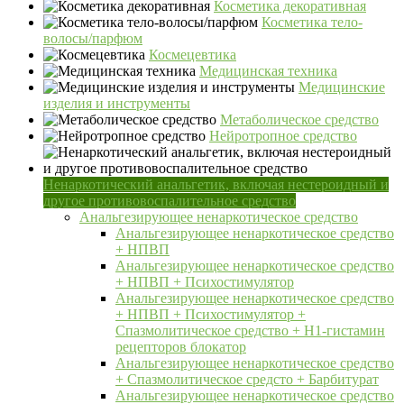
Косметика декоративная
Косметика тело-
волосы/парфюм
Космецевтика
Медицинская техника
Медицинские
изделия и инструменты
Метаболическое средство
Нейротропное средство
Ненаркотический анальгетик, включая нестероидный и
другое противовоспалительное средство
Анальгезирующее ненаркотическое средство
Анальгезирующее ненаркотическое средство
+ НПВП
Анальгезирующее ненаркотическое средство
+ НПВП + Психостимулятор
Анальгезирующее ненаркотическое средство
+ НПВП + Психостимулятор +
Спазмолитическое средство + H1-гистамин
рецепторов блокатор
Анальгезирующее ненаркотическое средство
+ Спазмолитическое средсто + Барбитурат
Анальгезирующее ненаркотическое средство