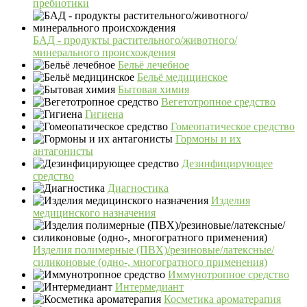
пребиотики
БАД - продукты растительного/животного/
минерального происхождения
Бельё лечебное
Бельё медицинское
Бытовая химия
Вегетотропное средство
Гигиена
Гомеопатическое средство
Гормоны и их
антагонисты
Дезинфицирующее
средство
Диагностика
Изделия
медицинского назначения
Изделия полимерные (ПВХ)/резиновые/латексные/
силиконовые (одно-, многогратного применения)
Иммунотропное средство
Интермедиант
Косметика ароматерапия