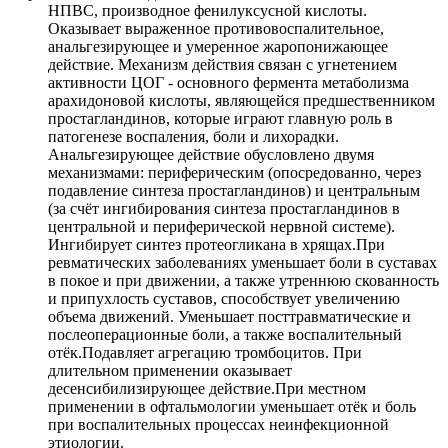
НПВС, производное фенилуксусной кислоты.
Оказывает выраженное противовоспалительное,
анальгезирующее и умеренное жаропонижающее
действие. Механизм действия связан с угнетением
активности ЦОГ - основного фермента метаболизма
арахидоновой кислоты, являющейся предшественником
простагландинов, которые играют главную роль в
патогенезе воспаления, боли и лихорадки.
Анальгезирующее действие обусловлено двумя
механизмами: периферическим (опосредованно, через
подавление синтеза простагландинов) и центральным
(за счёт ингибирования синтеза простагландинов в
центральной и периферической нервной системе).
Ингибирует синтез протеогликана в хрящах.При
ревматических заболеваниях уменьшает боли в суставах
в покое и при движении, а также утреннюю скованность
и припухлость суставов, способствует увеличению
объема движений. Уменьшает посттравматические и
послеоперационные боли, а также воспалительный
отёк.Подавляет агрегацию тромбоцитов. При
длительном применении оказывает
десенсибилизирующее действие.При местном
применении в офтальмологии уменьшает отёк и боль
при воспалительных процессах неинфекционной
этиологии.