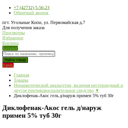
+7 (42732) 5-56-23
Обратный звонок
пгт. Угольные Копи, ул. Первомайская д.7
Для получения заказа
Просмотры
Избранное
Корзина
Каталог
Найти товар
0 руб.
Главная
Товары
Ненаркотический анальгетик, включая нестероидный и
другое противовоспалительное средство
▼
Диклофенак-Акос гель д/наруж примен 5% туб 30г
Диклофенак-Акос гель д/наруж
примен 5% туб 30г