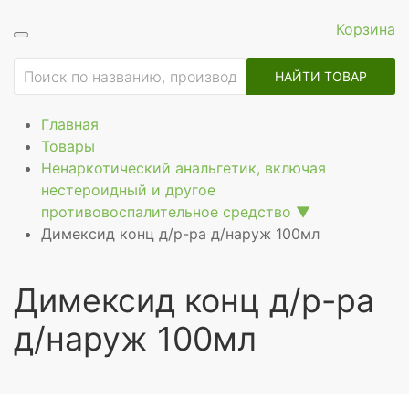
Корзина
ие
НАЙТИ ТОВАР
Главная
Товары
Ненаркотический анальгетик, включая
нестероидный и другое
противовоспалительное средство
▼
Димексид конц д/р-ра д/наруж 100мл
Димексид конц д/р-ра
д/наруж 100мл