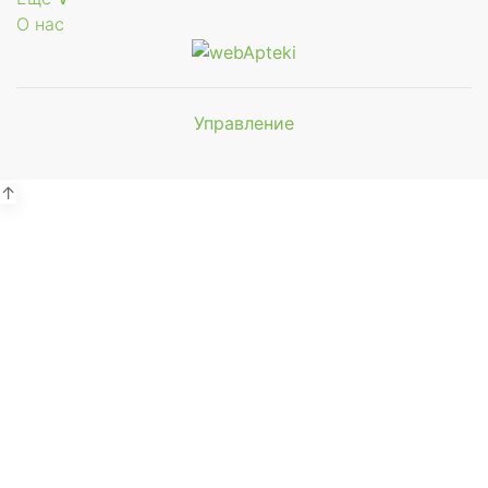
О нас
Управление
Мы будем
показывать аптеки для вашего
города
↑
Выбор отделения для
получения заказа
Аптека Фармация ул. Первомайская
пгт. Угольные Копи, ул. Первомайская д.7