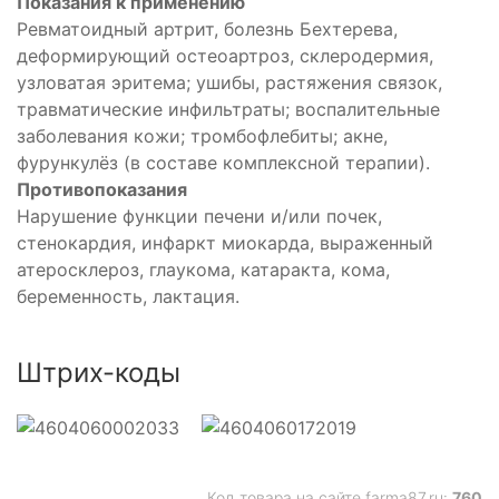
Показания к применению
Ревматоидный артрит, болезнь Бехтерева,
деформирующий остеоартроз, склеродермия,
узловатая эритема; ушибы, растяжения связок,
травматические инфильтраты; воспалительные
заболевания кожи; тромбофлебиты; акне,
фурункулёз (в составе комплексной терапии).
Противопоказания
Нарушение функции печени и/или почек,
стенокардия, инфаркт миокарда, выраженный
атеросклероз, глаукома, катаракта, кома,
беременность, лактация.
Штрих-коды
Код товара на сайте farma87.ru:
760