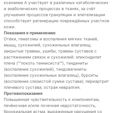
коэнзима А участвует в различных катаболических
и анаболических процессах в тканях, за счёт
улучшения процессов грануляции и эпителизации
способствует регенерации повреждённых участков
кожи.
Показания к применению
Отёки, гематомы и воспаления мягких тканей,
мышц, сухожилий, сухожильных влагалищ;
закрытые травмы, ушибы; травмы суставов с
растяжением связок и сухожилий; эпикондилит
плеча (""локоть теннисиста""), тендиниты
(воспаление сухожилий), тендовагиниты
(воспаление сухожильных влагалищ), бурситы
(воспаление слизистой сумки сустава); периартрит
плечевого сустава; острая невралгия.
Противопоказания
Повышенная чувствительность к компонентам,
печёночная и/или почечная недостаточность,
бронхиальная астма, выраженные нарушения со