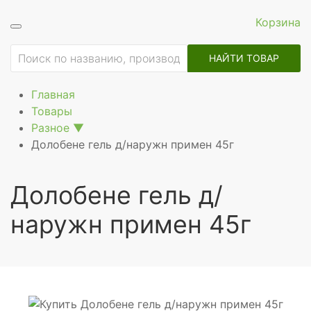
Корзина
ие
НАЙТИ ТОВАР
Главная
Товары
Разное
▼
Долобене гель д/наружн примен 45г
Долобене гель д/
рное
наружн примен 45г
щее
ное