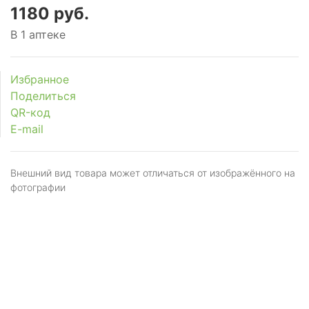
1180 руб.
рующее
В 1 аптеке
торное
Избранное
анное
Поделиться
рующее
QR-код
E-mail
нт
Внешний вид товара может отличаться от изображённого на
фотографии
рующие
го
ния