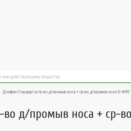
Долфин Стандарт устр-во д/промыв носа + ср-во д/промыв носа 2г №30
-во д/промыв носа + ср-в