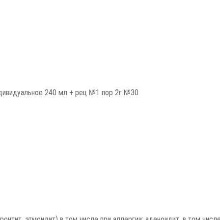
ивидуальное 240 мл + рец №1 пор 2г №30
фронтит, этмоидит) в том числе при аллергии; аденоидит, в том чис