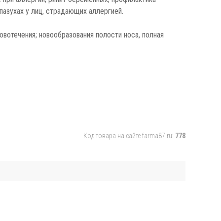
пазухах у лиц, страдающих аллергией.
вотечения; новообразования полости носа, полная
Код товара на сайте farma87.ru:
778