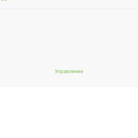
Управление
Мы будем показывать аптеки 
вашего города
Выбор отделения для получения за