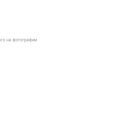
ого на фотографии
Я даю
согласие
на обработку персональных данных в соответств
политикой обработки персональных данных
ОТПРАВИТЬ