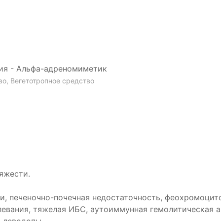
вия - Альфа-адреномиметик
о, Вегетотропное средство
яжести.
ени, печеночно-почечная недостаточность, феохромоци
евания, тяжелая ИБС, аутоиммунная гемолитическая ан