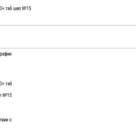
графии
ип №15
твии с