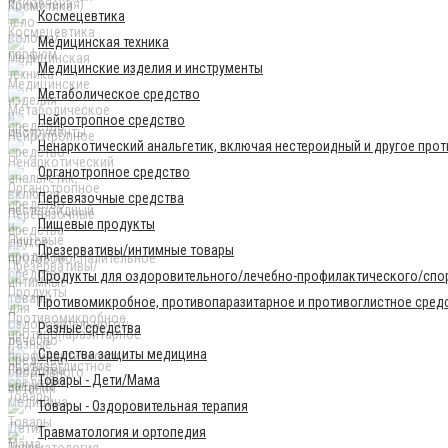
Космецевтика
Медицинская техника
Медицинские изделия и инструменты
Метаболическое средство
Нейротропное средство
Ненаркотический анальгетик, включая нестероидный и другое про
Органотропное средство
Перевязочные средства
Пищевые продукты
Презервативы/интимные товары
Продукты для оздоровительного/лечебно-профилактического/спор
Противомикробное, противопаразитарное и противоглистное сред
Разные средства
Средства защиты медицина
Товары - Дети/Мама
Товары - Оздоровительная терапия
Травматология и ортопедия