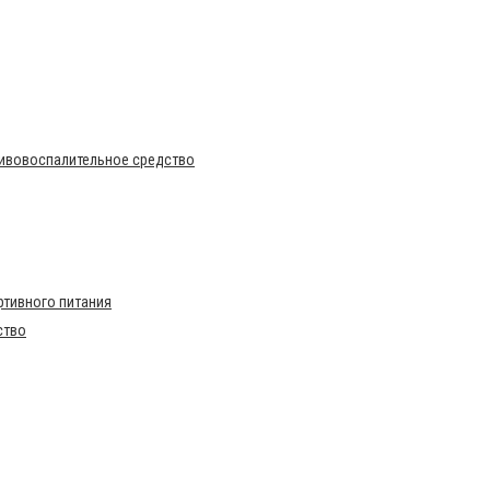
тивовоспалительное средство
тивного питания
ство