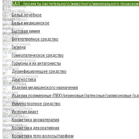
БАД - продукты растительного/животного/минерального происхо
Бельё лечебное
Бельё медицинское
Бытовая химия
Вегетотропное средство
Гигиена
Гомеопатическое средство
Гормоны и их антагонисты
Дезинфицирующее средство
Диагностика
Изделия медицинского назначения
Изделия полимерные (ПВХ)/резиновые/латексные/силиконовые (одн
Иммунотропное средство
Интермедиант
Косметика ароматерапия
Косметика декоративная
Косметика тело-волосы/парфюм