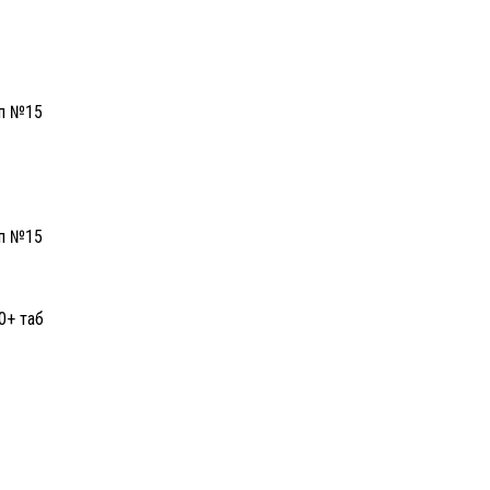
ип №15
ип №15