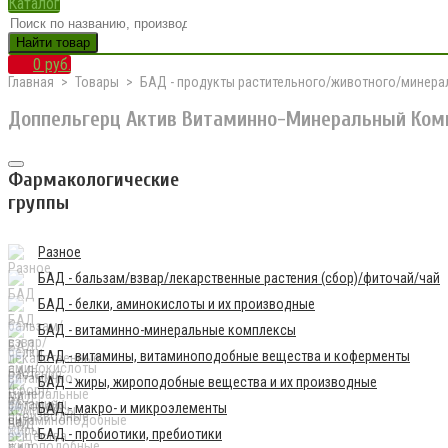
Каталог
Найти товар
0 руб.
Главная
Товары
БАД - продукты растительного/животного/минер
Доппельгерц Актив Витаминно-Минеральный Комп
Фармакологические
группы
Разное
БАД - бальзам/взвар/лекарственные растения (сбор)/фиточай/чай
БАД - белки, аминокислоты и их производные
БАД - витаминно-минеральные комплексы
БАД - витамины, витаминоподобные вещества и коферменты
БАД - жиры, жироподобные вещества и их производные
БАД - макро- и микроэлементы
БАД - пробиотики, пребиотики