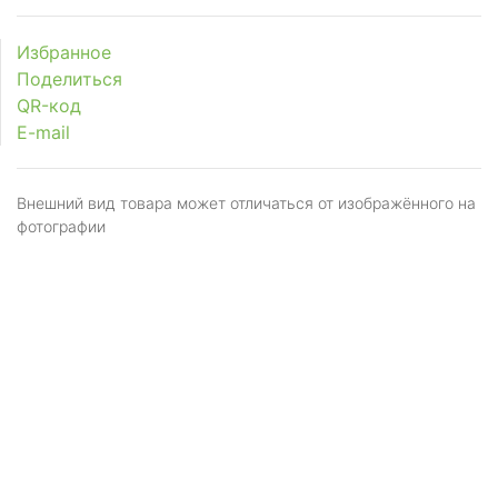
Избранное
Поделиться
QR-код
E-mail
Внешний вид товара может отличаться от изображённого на
фотографии
Я даю
согласие
на обработку персональных
данных в соответствии с
политикой обработки
персональных данных