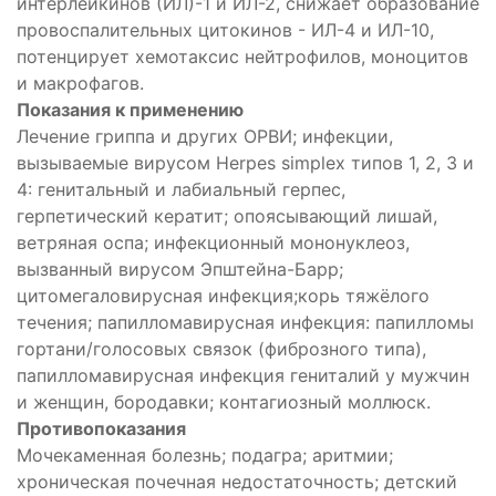
интерлейкинов (ИЛ)-1 и ИЛ-2, снижает образование
провоспалительных цитокинов - ИЛ-4 и ИЛ-10,
потенцирует хемотаксис нейтрофилов, моноцитов
и макрофагов.
Показания к применению
Лечение гриппа и других ОРВИ; инфекции,
вызываемые вирусом Herpes simplex типов 1, 2, 3 и
4: генитальный и лабиальный герпес,
герпетический кератит; опоясывающий лишай,
ветряная оспа; инфекционный мононуклеоз,
вызванный вирусом Эпштейна-Барр;
цитомегаловирусная инфекция;корь тяжёлого
течения; папилломавирусная инфекция: папилломы
гортани/голосовых связок (фиброзного типа),
папилломавирусная инфекция гениталий у мужчин
и женщин, бородавки; контагиозный моллюск.
Противопоказания
Мочекаменная болезнь; подагра; аритмии;
хроническая почечная недостаточность; детский