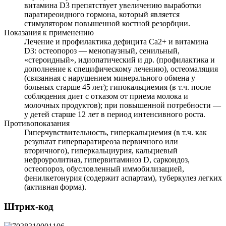
витамина D3 препятствует увеличению выработки
паратиреоидного гормона, который является
стимулятором повышенной костной резорбции.
Показания к применению
Лечение и профилактика дефицита Ca2+ и витамина
D3: остеопороз — менопаузный, сенильный,
«стероидный», идиопатический и др. (профилактика и
дополнение к специфическому лечению), остеомаляция
(связанная с нарушением минерального обмена у
больных старше 45 лет); гипокальциемия (в т.ч. после
соблюдения диет с отказом от приема молока и
молочных продуктов); при повышенной потребности —
у детей старше 12 лет в период интенсивного роста.
Противопоказания
Гиперчувствительность, гиперкальциемия (в т.ч. как
результат гиперпаратиреоза первичного или
вторичного), гиперкальциурия, кальциевый
нефроуролитиаз, гипервитаминоз D, саркоидоз,
остеопороз, обусловленный иммобилизацией,
фенилкетонурия (содержит аспартам), туберкулез легких
(активная форма).
Штрих-код