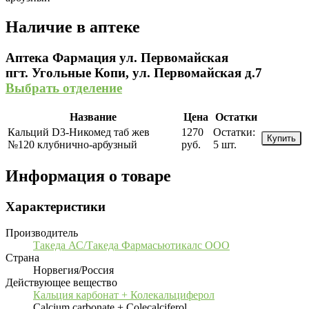
Наличие в аптеке
Аптека Фармация ул. Первомайская
пгт. Угольные Копи, ул. Первомайская д.7
Выбрать отделение
Название
Цена
Остатки
Кальций D3-Никомед таб жев
1270
Остатки:
Купить
№120 клубнично-арбузный
руб.
5 шт.
Информация о товаре
Характеристики
Производитель
Такеда АС/Такеда Фармасьютикалс ООО
Страна
Норвегия/Россия
Действующее вещество
Кальция карбонат + Колекальциферол
Calcium carbonate + Colecalciferol