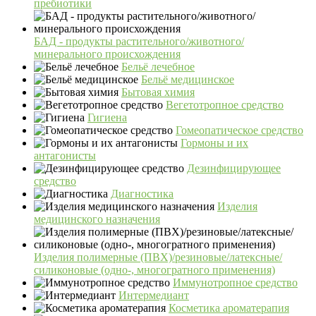
пребиотики
БАД - продукты растительного/животного/
минерального происхождения
Бельё лечебное
Бельё медицинское
Бытовая химия
Вегетотропное средство
Гигиена
Гомеопатическое средство
Гормоны и их
антагонисты
Дезинфицирующее
средство
Диагностика
Изделия
медицинского назначения
Изделия полимерные (ПВХ)/резиновые/латексные/
силиконовые (одно-, многогратного применения)
Иммунотропное средство
Интермедиант
Косметика ароматерапия