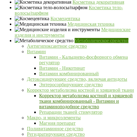
Косметика декоративная
Косметика тело-
волосы/парфюм
Космецевтика
Медицинская техника
Медицинские
изделия и инструменты
Метаболическое средство
Антигипоксантное средство
Витамин
Витамин - Кальциево-фосфорного обмена
регулятор
Витамин - Никотинат
Витамин комбинированный
Детоксицирующее средство, включая антидоты
Энтеросорбирующее средство
Корректор метаболизма костной и хрящевой ткани
Корректор метаболизма костной и хрящевой
ткани комбинированный - Витамин и
витаминоподобное средство
Репарации тканей стимулятор
Макро- и микроэлементы
Магния препарат
Поливитаминное средство
Регидратирующее средство