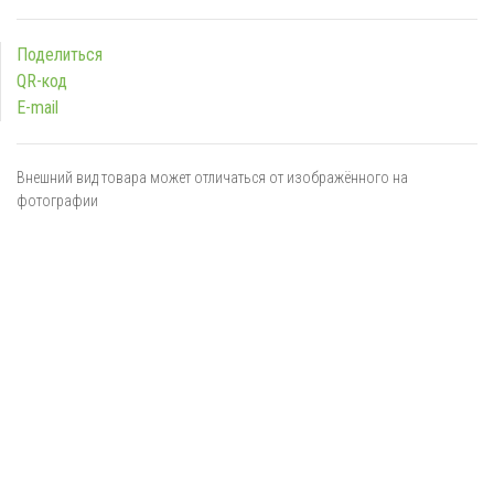
Поделиться
QR-код
E-mail
Внешний вид товара может отличаться от изображённого на
фотографии
Я даю
согласие
на обработку персональных данных в
соответствии с
политикой обработки персональных данных
ОТПРАВИТЬ