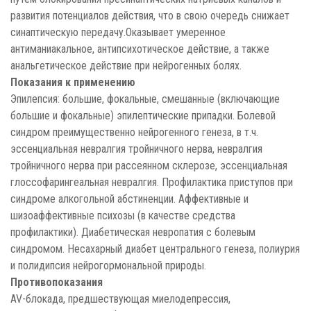
развития потенциалов действия, что в свою очередь снижает
синаптическую передачу.Оказывает умеренное
антиманиакальное, антипсихотическое действие, а также
анальгетическое действие при нейрогенных болях.
Показания к применению
Эпилепсия: большие, фокальные, смешанные (включающие
большие и фокальные) эпилептические припадки. Болевой
синдром преимущественно нейрогенного генеза, в т.ч.
эссенциальная невралгия тройничного нерва, невралгия
тройничного нерва при рассеянном склерозе, эссенциальная
глоссофарингеальная невралгия. Профилактика приступов при
синдроме алкогольной абстиненции. Аффективные и
шизоаффективные психозы (в качестве средства
профилактики). Диабетическая невропатия с болевым
синдромом. Несахарный диабет центрального генеза, полиурия
и полидипсия нейрогормональной природы.
Противопоказания
AV-блокада, предшествующая миелодепрессия,