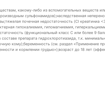
ществам, какому-либо из вспомогательных веществ ил
производным сульфонамидов);наследственная неперено
ы;тяжелая почечная недостаточность (Cl креатиниа <30
ктерная гипокалиемия, гипомагниемия, гиперкальциемия
статочность (функциональный класс С или более 9 ба
 в составе препарата гидрохлоротиазида, т.к. минимал
очную кому);беременность (см. раздел «Применение п
нности и кормлении грудью»);возраст до 18 лет (эффе