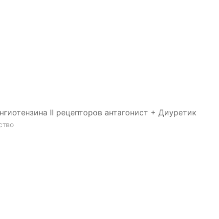
гиотензина II рецепторов антагонист + Диуретик
ство