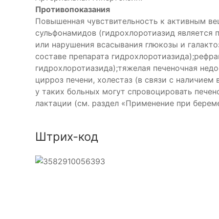
Противопоказания
Повышенная чувствительность к активным ве
сульфонамидов (гидрохлоротиазид является 
или нарушения всасывания глюкозы и галактоз
составе препарата гидрохлоротиазида);рефра
гидрохлоротиазида);тяжелая печеночная недо
цирроз печени, холестаз (в связи с наличием
у таких больных могут спровоцировать печен
лактации (см. раздел «Применение при береме
Штрих-код