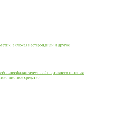
гетик, включая нестероидный и другое
чебно-профилактического/спортивного питания
тивоглистное средство