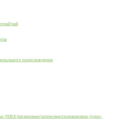
точай/чай
енты
нерального происхождения
е (ПВХ)/резиновые/латексные/силиконовые (одно-,