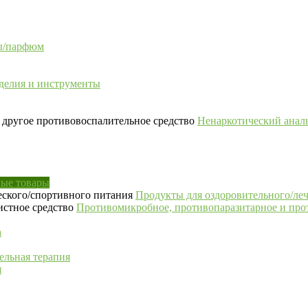
сы/парфюм
делия и инструменты
Ненаркотический аналь
ые товары
Продукты для оздоровительного/ле
Противомикробное, противопаразитарное и про
а
ельная терапия
я