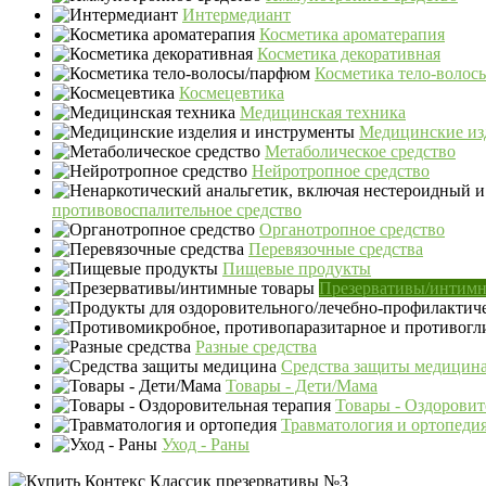
Интермедиант
Косметика ароматерапия
Косметика декоративная
Косметика тело-воло
Космецевтика
Медицинская техника
Медицинские из
Метаболическое средство
Нейротропное средство
противовоспалительное средство
Органотропное средство
Перевязочные средства
Пищевые продукты
Презервативы/интимн
Разные средства
Средства защиты медицин
Товары - Дети/Мама
Товары - Оздоровит
Травматология и ортопеди
Уход - Раны