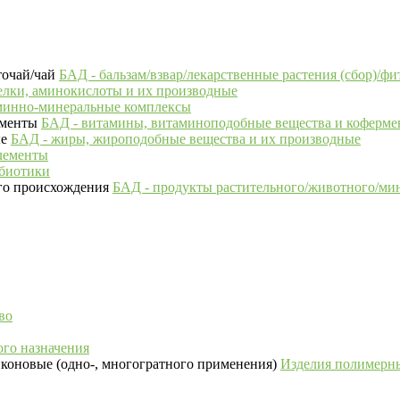
БАД - бальзам/взвар/лекарственные растения (сбор)/фи
елки, аминокислоты и их производные
минно-минеральные комплексы
БАД - витамины, витаминоподобные вещества и коферм
БАД - жиры, жироподобные вещества и их производные
лементы
ебиотики
БАД - продукты растительного/животного/ми
во
го назначения
Изделия полимерны