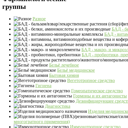
группы
Разное
БАД - б
БАД - вита
БАД - макро- и микроэ
БАД - пробиотики, пр
Бельё лечебное
Бельё медицинское
Бытовая химия
Вегетотропное средство
Гигиена
Гомеопатическое средство
Гормоны и их антагонисты
Дезинфицирующее средст
Диагностика
Изделия медицинско
многогратного применения)
Иммунотропное средство