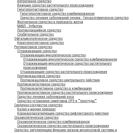
Ветрогонное средство
Вяжущее средство растительного происхождения
Гепатопротекторное средство
Гепатопротекторное средство комбинированное
Средство лечения заболеваний печени - Гипоазотемическое средство
Желчегонное средство и препараты желчи
МИБП - Эубиотик
Противодиарейное средство
Слабительное средство
Офтальмологическое средство
Кератопротекторное средство
Респираторное средство
Отхаркивающее средство
Отхаркивающее муколитическое средство
Отхаркивающее муколитическое средство комбинированное
Отхаркивающее муколитическое средство растительного
происхождения
Отхаркивающее средство растительного происхождения
Противокашлевое средство
Противокашлевое средство центрального действия
Противоконгестивное средство
Противоконгестивное средство в комбинациях
Противоконгестивное средство растительного происхождения
Средство лечения заболеваний носа
Средство устранения симптомов ОРЗ и ""простуды""
Сердечно-сосудистое средство
Калия и магния препарат
Коронародилатирующее средство рефлекторного действия
Спазмолитическое средство
Спазмолитическое средство комбинированное
Спазмолитическое средство растительного происхождения
Средство, регулирующее функцию органов мочеполовой системы и