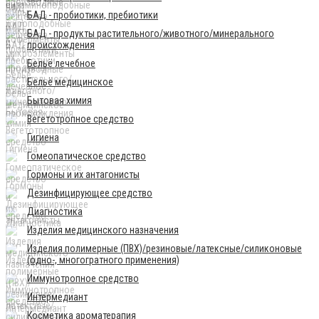
БАД - пробиотики, пребиотики
БАД - продукты растительного/животного/минерального
происхождения
Бельё лечебное
Бельё медицинское
Бытовая химия
Вегетотропное средство
Гигиена
Гомеопатическое средство
Гормоны и их антагонисты
Дезинфицирующее средство
Диагностика
Изделия медицинского назначения
Изделия полимерные (ПВХ)/резиновые/латексные/силиконовые
(одно-, многогратного применения)
Иммунотропное средство
Интермедиант
Косметика ароматерапия