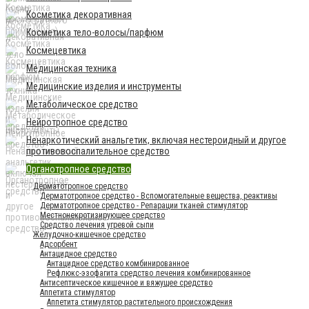
Косметика декоративная
Косметика тело-волосы/парфюм
Космецевтика
Медицинская техника
Медицинские изделия и инструменты
Метаболическое средство
Нейротропное средство
Ненаркотический анальгетик, включая нестероидный и другое
противовоспалительное средство
Органотропное средство
Дерматотропное средство
Дерматотропное средство - Вспомогательные вещества, реактивы
Дерматотропное средство - Репарации тканей стимулятор
Местнонекротизирующее средство
Средство лечения угревой сыпи
Желудочно-кишечное средство
Адсорбент
Антацидное средство
Антацидное средство комбинированное
Рефлюкс-эзофагита средство лечения комбинированное
Антисептическое кишечное и вяжущее средство
Аппетита стимулятор
Аппетита стимулятор растительного происхождения